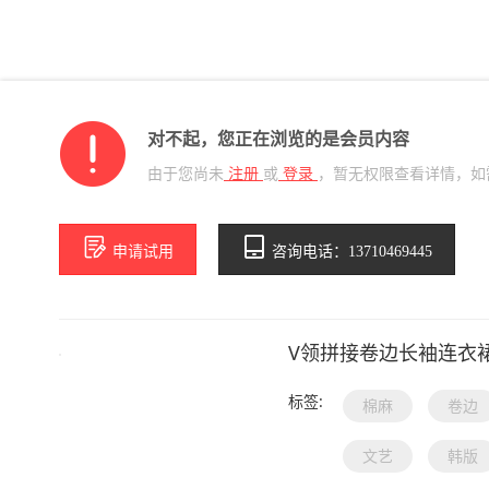
对不起，您正在浏览的是会员内容
由于您尚未
注册
或
登录
，暂无权限查看详情，如
申请试用
咨询电话：13710469445
V领拼接卷边长袖连衣
标签:
棉麻
卷边
文艺
韩版