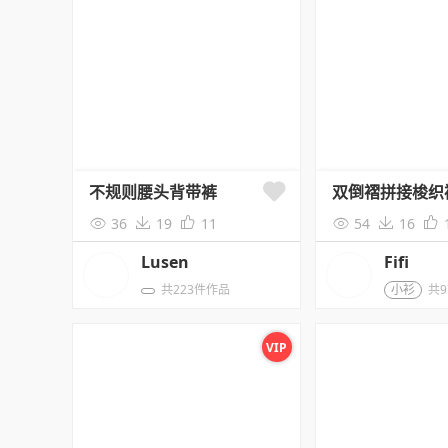
不规则腰头背带裤
双倒褶拼接梭织
36
19
11
54
16
Lusen
Fifi
共223件作品
小衫
共9
VIP