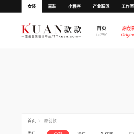
女装
童装
小程序
产业联盟
工作室
首页
原创
首页
原创款
类目
全部
裤装
牛仔裤
长