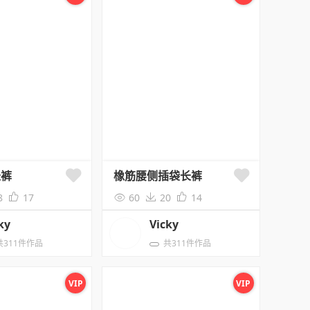
长裤
橡筋腰侧插袋长裤
8
17
60
20
14
ky
Vicky
共311件作品
共311件作品
VIP
VIP