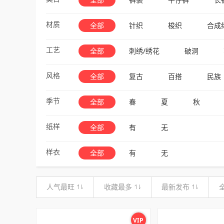
材质
全部
针织
梭织
合成
混纺
雪纺
蕾丝
纱网
工艺
全部
刺绣/绣花
破洞
印花
拉链
蕾丝
荷叶
风格
全部
复古
百搭
民族
渐变色
铆钉
扎染
镶
学院
文艺
名媛
森女
季节
全部
春
夏
秋
贴布
蝴蝶结
毛边
开
纸样
全部
有
无
立体压花
出芽
贴织带
冚五线
分割
倒褶
破
样衣
全部
有
无
冚虾苏线
散口
花型
人气最旺
收藏最多
最新发布
VIP