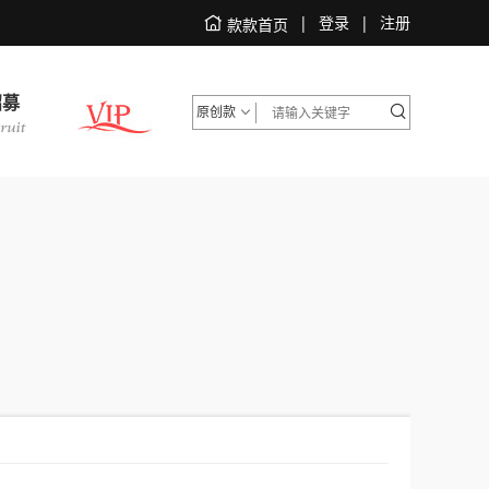
|
登录
|
注册
款款首页
招募
原创款