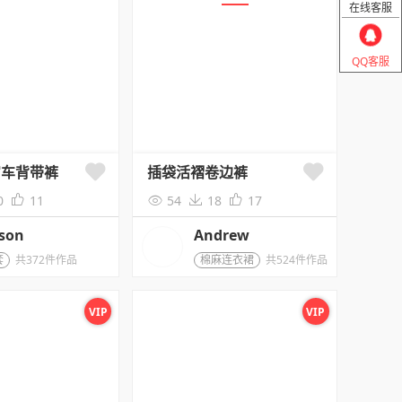
在线客服
QQ客服
冚车背带裤
插袋活褶卷边裤
0
11
54
18
17
yson
Andrew
套
共372件作品
棉麻连衣裙
共524件作品
VIP
VIP