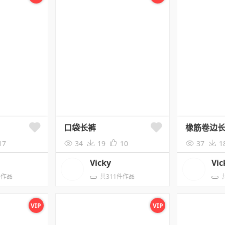
口袋长裤
橡筋卷边
17
34
19
10
37
1
Vicky
Vic
件作品
共311件作品
VIP
VIP