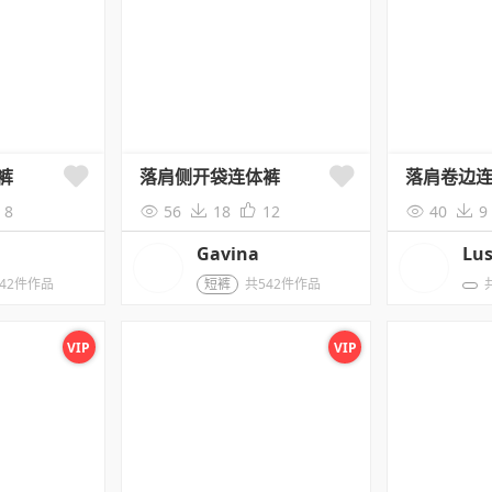
裤
落肩侧开袋连体裤
落肩卷边
8
56
18
12
40
9
Gavina
Lu
42件作品
短裤
共542件作品
VIP
VIP