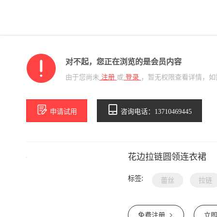
对不起，您正在浏览的是会员内容
由于您尚未
注册
或
登录
，暂无权限查看详情，如
申请试用
咨询电话：13710469445
花边拉链圆领连衣裙
标签:
蕾丝
拉链
免费注册
立