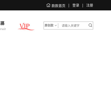
|
登录
|
注册
款款首页
招募
原创款