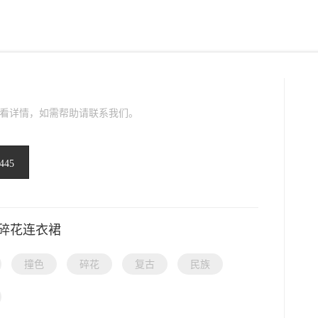
看详情，如需帮助请联系我们。
445
碎花连衣裙
撞色
碎花
复古
民族