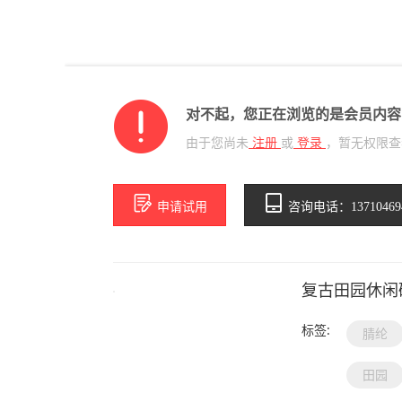
对不起，您正在浏览的是会员内容
由于您尚未
注册
或
登录
，暂无权限查
申请试用
咨询电话：13710469
复古田园休闲
标签:
腈纶
田园