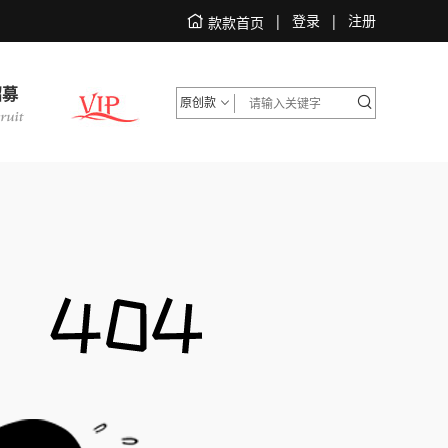
|
登录
|
注册
款款首页
招募
原创款